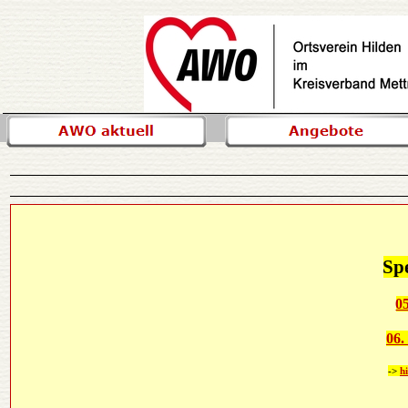
Sp
05
06.
->
h